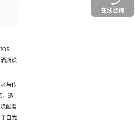
IOR
型酒店设
掘者与传
忆，透
品唤醒着
现了自我