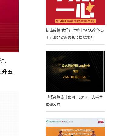
抗击疫情 我们在行动｜YANG全体员
工向湖北省慈善总会捐赠20万
榜”，
名上升五
「杨邦胜设计集团」2017 十大事件
重磅发布