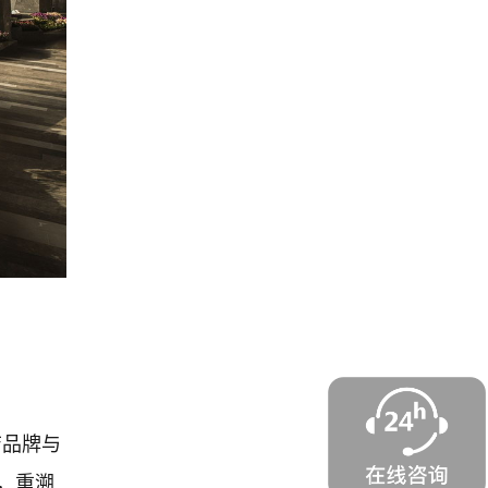
店品牌与
，重溯