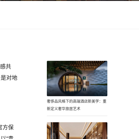
情感共
为是对地
奢侈品风格下的高端酒店新美学：重
新定义奢华旅居艺术
官方保
以“青