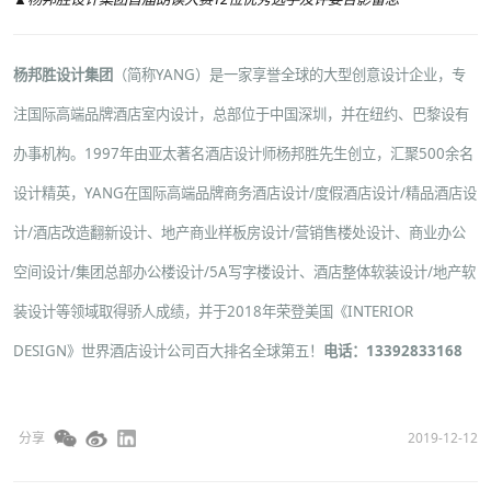
杨邦胜设计集团
（简称YANG）是一家享誉全球的大型创意设计企业，专
注国际高端品牌酒店室内设计，总部位于中国深圳，并在纽约、巴黎设有
办事机构。1997年由亚太著名酒店设计师杨邦胜先生创立，汇聚500余名
设计精英，YANG在国际高端品牌
商务酒店设计
/
度假酒店设计
/
精品酒店设
计
/
酒店改造翻新设计
、
地产商业样板房设计
/
营销售楼处设计
、
商业办公
空间设计
/
集团总部办公楼设计
/
5A写字楼设计
、
酒店整体软装设计
/
地产软
装设计
等领域取得骄人成绩，并于2018年荣登美国《INTERIOR
DESIGN》世界酒店设计公司百大排名全球第五！
电话：13392833168
分享
2019-12-12