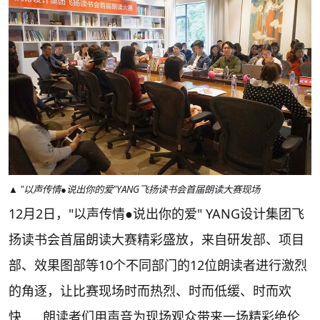
▲ "以声传情●说出你的爱"YANG飞扬读书会首届朗读大赛现场
12月2日，"以声传情●说出你的爱" YANG设计集团飞
扬读书会首届朗读大赛精彩盛放，来自研发部、项目
部、效果图部等10个不同部门的12位朗读者进行激烈
的角逐，让比赛现场时而热烈、时而低缓、时而欢
快......朗读者们用声音为现场观众带来一场精彩绝伦