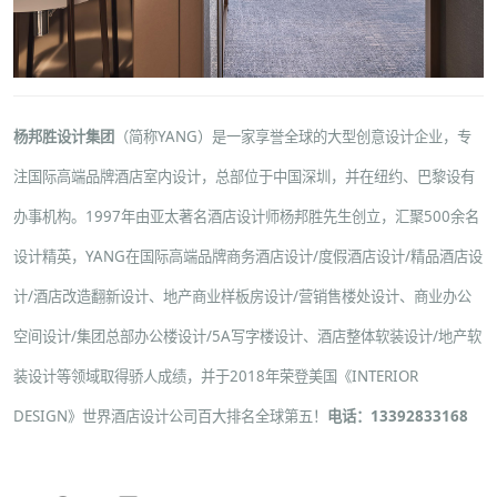
杨邦胜设计集团
（简称YANG）是一家享誉全球的大型创意设计企业，专
注国际高端品牌酒店室内设计，总部位于中国深圳，并在纽约、巴黎设有
办事机构。1997年由亚太著名酒店设计师杨邦胜先生创立，汇聚500余名
设计精英，YANG在国际高端品牌
商务酒店设计
/
度假酒店设计
/
精品酒店设
计
/
酒店改造翻新设计
、
地产商业样板房设计
/
营销售楼处设计
、
商业办公
空间设计
/
集团总部办公楼设计
/
5A写字楼设计
、
酒店整体软装设计
/
地产软
装设计
等领域取得骄人成绩，并于2018年荣登美国《INTERIOR
DESIGN》世界酒店设计公司百大排名全球第五！
电话：13392833168