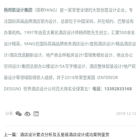
杨邦胜设计集团
（简称YANG）是一家享誉全球的大型创意设计企业，专
注国际高端品牌酒店室内设计，总部位于中国深圳，并在纽约、巴黎设有
办事机构。1997年由亚太著名酒店设计师杨邦胜先生创立，汇聚500余名
设计精英，YANG在国际高端品牌
商务酒店设计
/
度假酒店设计
/
精品酒店设
计
/
酒店改造翻新设计
、
地产商业样板房设计
/
营销售楼处设计
、
商业办公
空间设计
/
集团总部办公楼设计
/
5A写字楼设计
、
酒店整体软装设计
/
地产软
装设计
等领域取得骄人成绩，并于2018年荣登美国《INTERIOR
DESIGN》世界酒店设计公司百大排名全球第五！
电话：13392833168
分享
2019-12-12
上一篇：
酒店设计要点分析及五星级酒店设计成功案例鉴赏