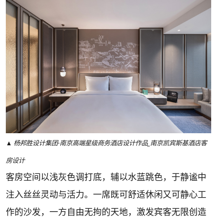
▲ 杨邦胜设计集团-南京高端星级商务酒店设计作品_南京凯宾斯基酒店客
房设计
客房空间以浅灰色调打底，辅以水蓝跳色，于静谧中
注入丝丝灵动与活力。一席既可舒适休闲又可静心工
作的沙发，一方自由无拘的天地，激发宾客无限创造