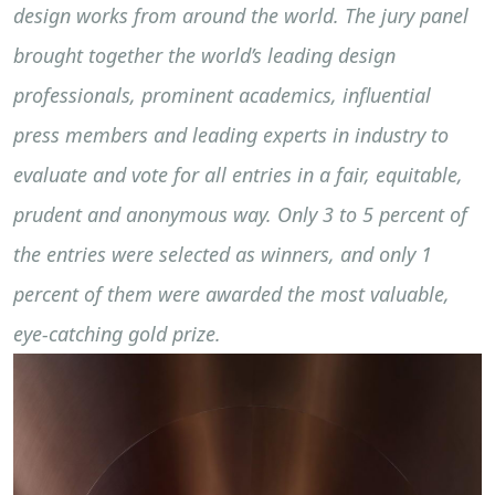
design works from around the world. The jury panel
brought together the world’s leading design
professionals, prominent academics, influential
press members and leading experts in industry to
evaluate and vote for all entries in a fair, equitable,
prudent and anonymous way. Only 3 to 5 percent of
the entries were selected as winners, and only 1
percent of them were awarded the most valuable,
eye-catching gold prize.