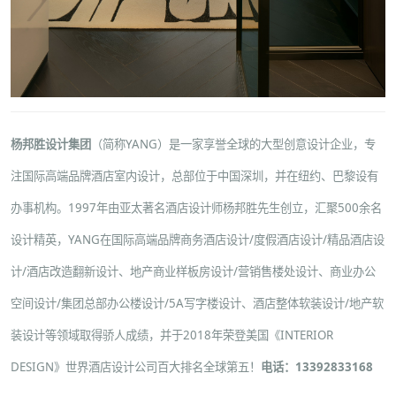
杨邦胜设计集团
（简称YANG）是一家享誉全球的大型创意设计企业，专
注国际高端品牌酒店室内设计，总部位于中国深圳，并在纽约、巴黎设有
办事机构。1997年由亚太著名酒店设计师杨邦胜先生创立，汇聚500余名
设计精英，YANG在国际高端品牌
商务酒店设计
/
度假酒店设计
/
精品酒店设
计
/
酒店改造翻新设计
、
地产商业样板房设计
/
营销售楼处设计
、
商业办公
空间设计
/
集团总部办公楼设计
/
5A写字楼设计
、
酒店整体软装设计
/
地产软
装设计
等领域取得骄人成绩，并于2018年荣登美国《INTERIOR
DESIGN》世界酒店设计公司百大排名全球第五！
电话：13392833168