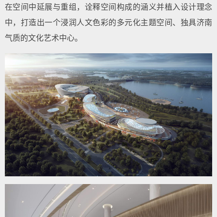
在空间中延展与重组，诠释空间构成的涵义并植入设计理念
中，打造出一个浸润人文色彩的多元化主题空间、独具济南
气质的文化艺术中心。