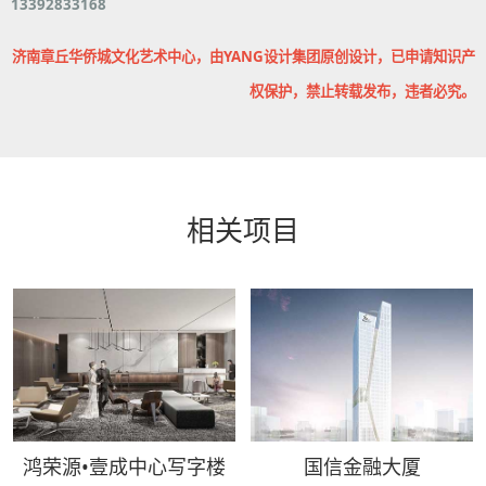
13392833168
济南章丘华侨城文化艺术中心，由YANG设计集团原创设计，已申请知识产
权保护，禁止转载发布，违者必究。
相关项目
鸿荣源•壹成中心写字楼
国信金融大厦