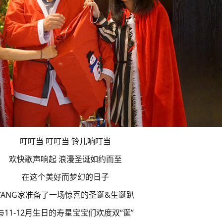
叮叮当 叮叮当 铃儿响叮当
欢快歌声响起 浪漫圣诞如约而至
在这个美好而梦幻的日子
YANG家准备了一场惊喜的圣诞&生诞趴
与11-12月生日的寿星宝宝们欢度双“诞”